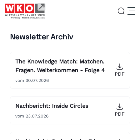
Newsletter Archiv
Service
Aktivitäten
The Knowledge Match: Matchen.
Fragen. Weiterkommen - Folge 4
PDF
vom 30.07.2026
Über uns
Lehrlingsinitiative
Nachbericht: Inside Circles
PDF
vom 23.07.2026
News